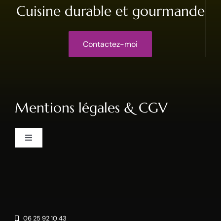
Cuisine durable et gourmande
Contactez-moi
Mentions légales & CGV
Toggle
Navigation
CGV
Mentions-légales
06 25 92 10 43